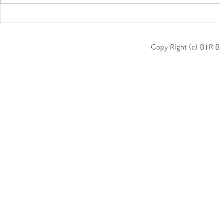
トータル・ビューティコーデ
トータル・
ィネーター養成科、4月生開
ィネーター
講中
講中
Copy Right (c) BTR B